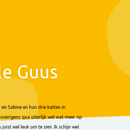
le Guus
 en Sabine en hun drie katten in
 overigens qua uiterlijk wel wat meer op
juist wel leuk om te zien. Ik schijn wel