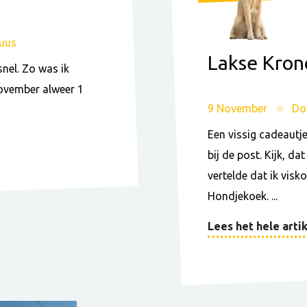
uus
Lakse Kron
snel. Zo was ik
november alweer 1
9 November
Do
Een vissig cadeautj
bij de post. Kijk, da
vertelde dat ik vis
Hondjekoek. ...
Lees het hele artik