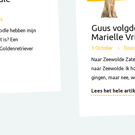
us
Guus volgd
odle hebben mijn
Marielle Vr
t is? Een
3 October
Door
Goldenretriever
Naar Zeewolde Zate
naar Zeewolde. Ik h
gingen, maar nee, we
Lees het hele artik