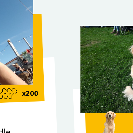
x
200
dle