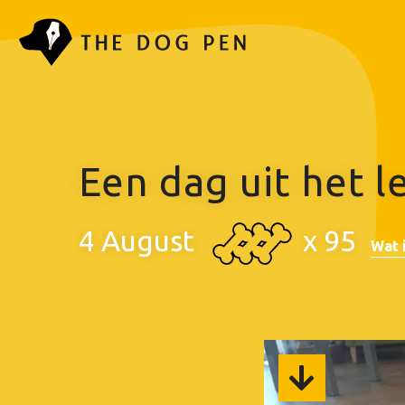
Een dag uit het 
4 August
x
95
Wat i