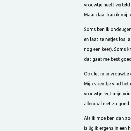
vrouwtje heeft verteld
Maar daar kan ik mij no
Soms ben ik ondeugend 
en laat ze netjes los 
nog een keer). Soms kri
dat gaat me best goed 
Ook let mijn vrouwtje 
Mijn vriendje vind het 
vrouwtje legt mijn vri
allemaal niet zo goed.
Als ik moe ben dan zo
is lig ik ergens in een