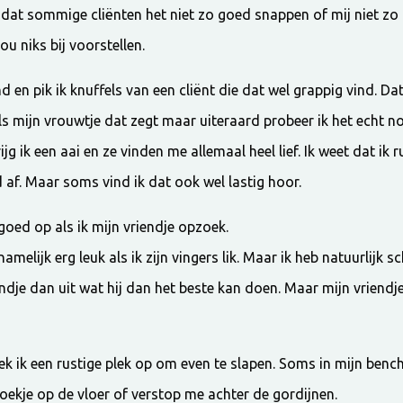
 dat sommige cliënten het niet zo goed snappen of mij niet zo 
u niks bij voorstellen.
en pik ik knuffels van een cliënt die dat wel grappig vind. Dat
als mijn vrouwtje dat zegt maar uiteraard probeer ik het echt no
jg ik een aai en ze vinden me allemaal heel lief. Ik weet dat ik
af. Maar soms vind ik dat ook wel lastig hoor.
goed op als ik mijn vriendje opzoek.
namelijk erg leuk als ik zijn vingers lik. Maar ik heb natuurlijk s
endje dan uit wat hij dan het beste kan doen. Maar mijn vriend
ek ik een rustige plek op om even te slapen. Soms in mijn ben
 hoekje op de vloer of verstop me achter de gordijnen.