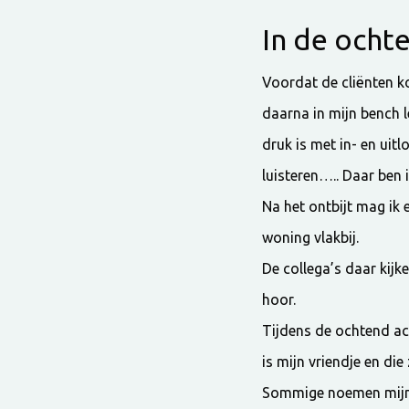
In de ocht
Voordat de cliënten k
daarna in mijn bench l
druk is met in- en uitl
luisteren….. Daar ben i
Na het ontbijt mag ik 
woning vlakbij.
De collega’s daar kijke
hoor.
Tijdens de ochtend act
is mijn vriendje en die
Sommige noemen mijn n