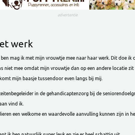
advertentie
et werk
ben mag ik met mijn vrouwtje mee naar haar werk. Dit doe ik d
as niet mee omdat mijn vrouwtje dan op een andere locatie zit 
n komt mijn baasje tussendoor even langs bij mij.
iteitenbegeleider in de gehandicaptenzorg bij de seniorendoelg
aan vind ik.
 dieren een welkome en waardevolle aanvulling kunnen zijn in h
t ik ben natuurlijk super leuk en zie er heel schattig uit.