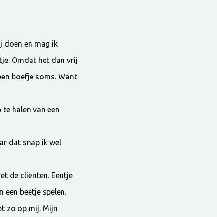
ij doen en mag ik
tje. Omdat het dan vrij
el een boefje soms. Want
 te halen van een
aar dat snap ik wel
t de cliënten. Eentje
n een beetje spelen.
 zo op mij. Mijn