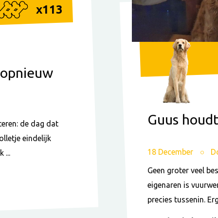
x
113
d opnieuw
Guus houdt
teren: de dag dat
lletje eindelijk
18 December
D
...
Geen groter veel be
eigenaren is vuurwerk
precies tussenin. Erg