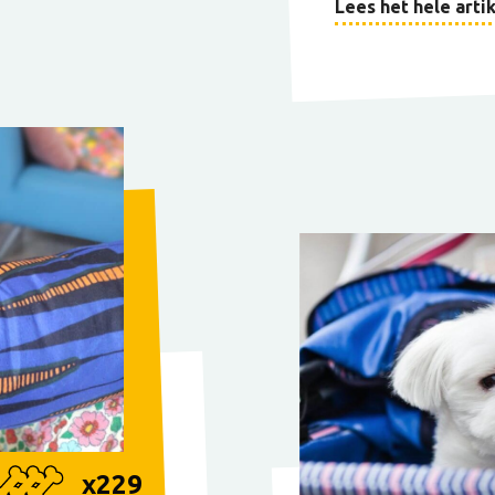
Lees het hele artik
x
229