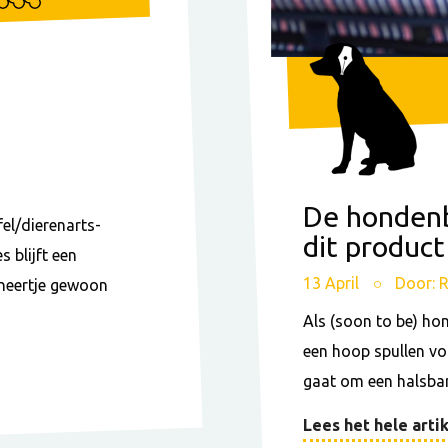
De honden
fel/dierenarts-
dit product
 blijft een
13 April
Door: 
meneertje gewoon
Als (soon to be) ho
een hoop spullen voo
gaat om een halsband
Lees het hele artik