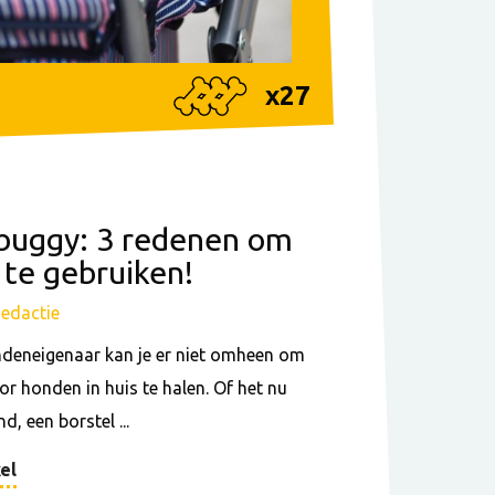
x
27
buggy: 3 redenen om
 te gebruiken!
Redactie
ndeneigenaar kan je er niet omheen om
r honden in huis te halen. Of het nu
, een borstel ...
el