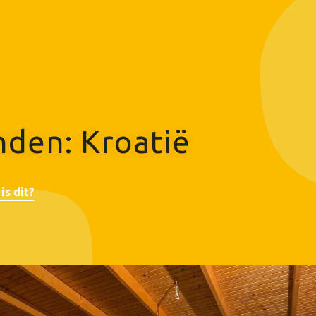
den: Kroatië
is dit?