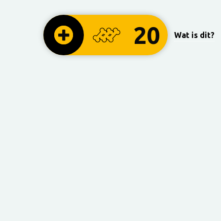
20
Wat is dit?
m me voor te bereiden