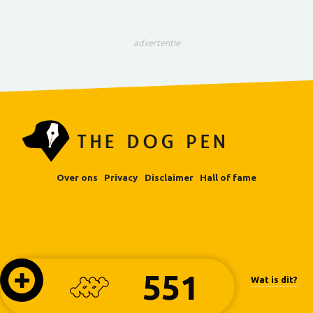
advertentie
Over ons
Privacy
Disclaimer
Hall of fame
551
Wat is dit?