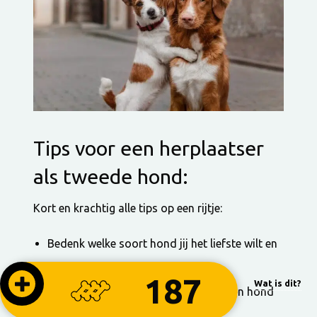
Tips voor een herplaatser
als tweede hond:
Kort en krachtig alle tips op een rijtje:
Bedenk welke soort hond jij het liefste wilt en
wat jij de hond kunt bieden
187
Wat is dit?
Blijf realistisch en ga niet proberen een hond
’te redden’