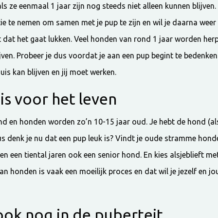
ls ze eenmaal 1 jaar zijn nog steeds niet alleen kunnen blijven.
 te nemen om samen met je pup te zijn en wil je daarna weer 
t dat het gaat lukken. Veel honden van rond 1 jaar worden her
ijven. Probeer je dus voordat je aan een pup begint te bedenken
uis kan blijven en jij moet werken.
is voor het leven
d en honden worden zo’n 10-15 jaar oud. Je hebt de hond (als
Dus denk je nu dat een pup leuk is? Vindt je oude stramme hon
 een tiental jaren ook een senior hond. En kies alsjeblieft met 
an honden is vaak een moeilijk proces en dat wil je jezelf en j
ok nog in de puberteit