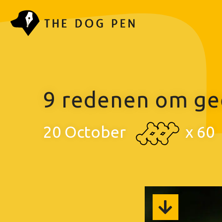
9 redenen om ge
20 October
x
60