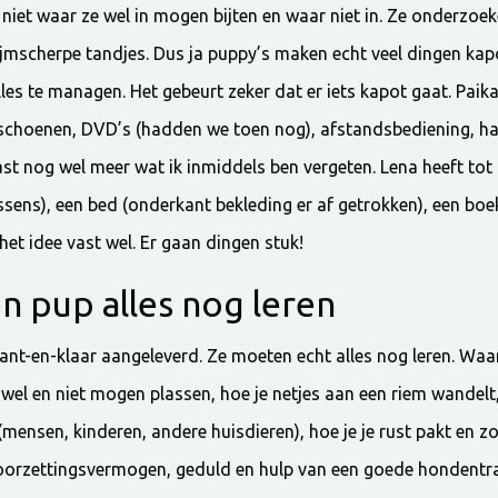
niet waar ze wel in mogen bijten en waar niet in. Ze onderzoek
jmscherpe tandjes. Dus ja puppy’s maken echt veel dingen kap
les te managen. Het gebeurt zeker dat er iets kapot gaat. Pai
schoenen, DVD’s (hadden we toen nog), afstandsbediening, ha
t nog wel meer wat ik inmiddels ben vergeten. Lena heeft tot
sens), een bed (onderkant bekleding er af getrokken), een boek
het idee vast wel. Er gaan dingen stuk!
n pup alles nog leren
 kant-en-klaar aangeleverd. Ze moeten echt alles nog leren. Waar
wel en niet mogen plassen, hoe je netjes aan een riem wandelt,
nsen, kinderen, andere huisdieren), hoe je je rust pakt en zo 
, doorzettingsvermogen, geduld en hulp van een goede hondentra