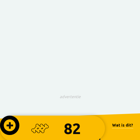
advertentie
82
Wat is dit?