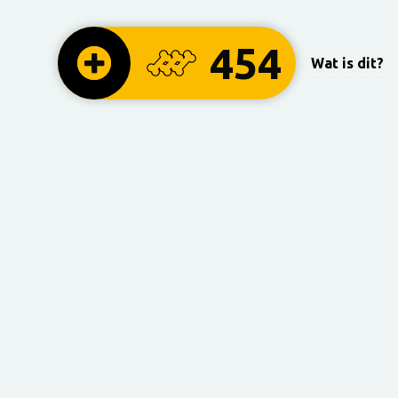
454
Wat is dit?
 het goed is ben je ook