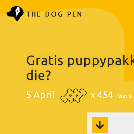
Gratis puppypakke
die?
5 April
x
454
Wat is 