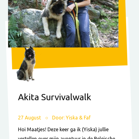
Akita Survivalwalk
27 August
Door: Yiska & Faf
Hoi Maatjes! Deze keer ga ik (Yiska) jullie
vertellen over mijn avontuur in de Belgische