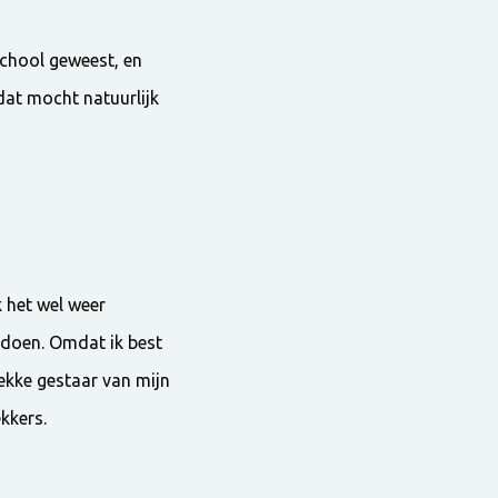
school geweest, en
dat mocht natuurlijk
k het wel weer
g doen. Omdat ik best
gekke gestaar van mijn
kkers.