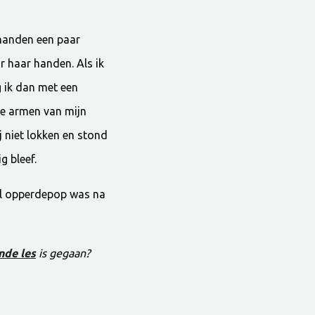
 handen een paar
r haar handen. Als ik
 ik dan met een
 De armen van mijn
j niet lokken en stond
g bleef.
al opperdepop was na
nde les
is gegaan?