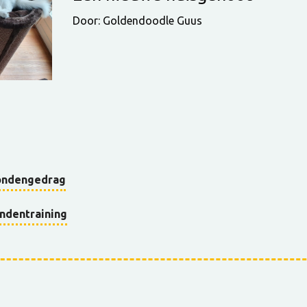
Door: Goldendoodle Guus
ondengedrag
ndentraining