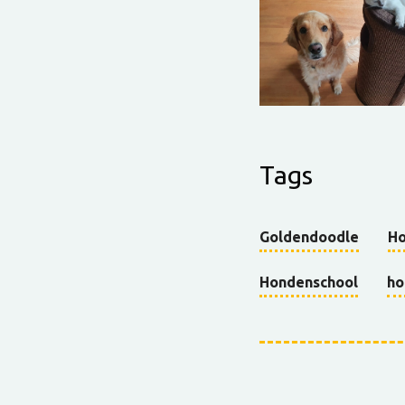
Tags
Goldendoodle
H
Hondenschool
ho