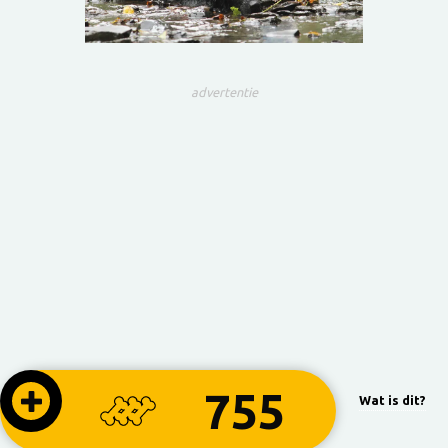
advertentie
755
Wat is dit?