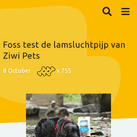
Foss test de lamsluchtpijp van
Ziwi Pets
8 October
x
755