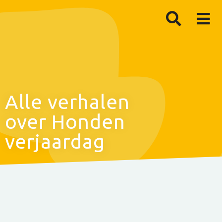
Alle verhalen
over Honden
verjaardag