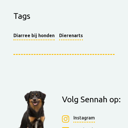
Tags
Diarree bij honden
Dierenarts
Volg Sennah op:
Instagram