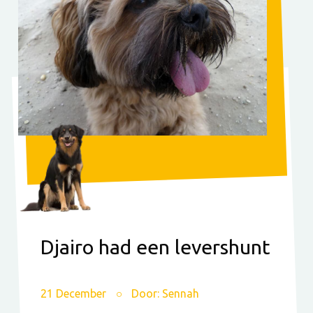
Djairo had een levershunt
21 December
Door: Sennah