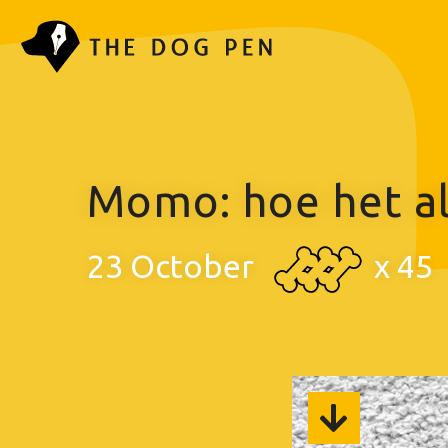
Momo: hoe het a
23 October
x
45