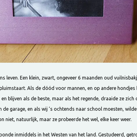
s leven. Een klein, zwart, ongeveer 6 maanden oud vuilnisbakj
pluimstaart. Als de dóód voor mannen, en op andere hondjes 
n en blijven als de beste, maar als het regende, draaide ze zic
in de garage, en als wij ’s ochtends naar school moesten, wilde 
n niet, natuurlijk, maar ze probeerde het wel, elke keer weer.
 woonde inmiddels in het Westen van het land. Gestudeerd, get