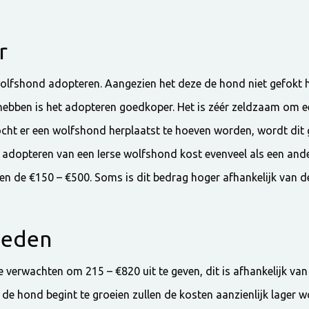
r
wolfshond adopteren. Aangezien het deze de hond niet gefokt 
 hebben is het adopteren goedkoper. Het is zéér zeldzaam om e
mocht er een wolfshond herplaatst te hoeven worden, wordt dit
t adopteren van een Ierse wolfshond kost evenveel als een and
sen de €150 – €500. Soms is dit bedrag hoger afhankelijk van d
heden
je verwachten om 215 – €820 uit te geven, dit is afhankelijk van
 de hond begint te groeien zullen de kosten aanzienlijk lager wo