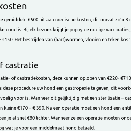
kosten
f je gemiddeld €600 uit aan medische kosten, dit omvat zo’n 3
en oud is. Bij elk bezoek krijgt je puppy de nodige vaccinaties
 €150. Het bestrijden van (hart)wormen, vlooien en teken kost j
of castratie
isatie- of castratiekosten, deze kunnen oplopen van €220- €710
s deze procedure uw hond een gastropexie te geven, dit voo
elig voor is. Wanneer dit gelijktijdig met een sterilisatie – ca
en kleine €170 – € 350. Na een operatie moet een hond een ant
en je al snel €80 lichter. Wanneer ze een operatie moeten onde
 bij wat je voor een middelmaat hond betaald.