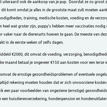
zit uiteraard ook de aankoop van je pup. Doordat ze zo groot zij
, dit komt omdat je alles in de grootste maat zult moeten aan
enodigdheden, training, medische kosten, voeding en de verzor
en heel wat groter zijn, puppy’s hebben meer vaccinaties nodi
or vaker naar de dierenarts hoeven te gaan. De meeste van dez
 in de eerste weken of zelfs dagen.
middeld €2000, dit omvat de voeding, verzorging, benodigdhede
lke maand betaal je ongeveer €150 aan kosten voor een Ierse 
omvat de ernstige gezondheidsproblemen of eventuele ongelu
 altijd rekening moeten houden dat er zich onvoorziene koste
ef ik een paar voorbeelden van ongeziene (ernstige) gezondheid
n een huisdierenverzekering, hondenpension en hondenuitlater 