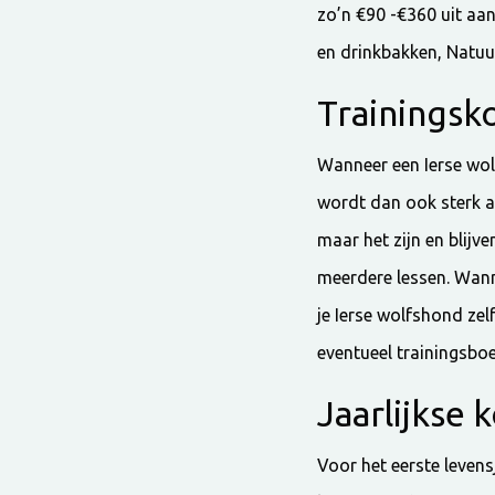
zo’n €90 -€360 uit aa
en drinkbakken, Natuur
Trainingsk
Wanneer een Ierse wolf
wordt dan ook sterk a
maar het zijn en blijv
meerdere lessen. Wanne
je Ierse wolfshond zel
eventueel trainingsboe
Jaarlijkse 
Voor het eerste levens