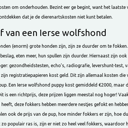
 kosten om onderhouden. Bezint eer ge begint, want het laatste w
ntdekken dat je de dierenartskosten niet kunt betalen.
f van een Ierse wolfshond
nden (enorm) grote honden zijn, zijn ze duurder om te fokken
beslag, eten meer, hun spullen zijn duurder. Hiernaast zijn ook
er: gezondheidstesten, echo’s, radiografie, levershunt-test, v
 zijn registratiepapieren kost geld. Dit zijn allemaal kosten d
 pup. Een Ierse wolfshond puppy kost gemiddeld €2000, maar d
t is een richtprijs, deze prijzen liggen meestal nog hoger! Vaak 
s heeft, deze fokkers hebben meerdere nestjes gefokt en hebbe
n ook de prijs van de pup, hoe minder fokkers er zijn, hoe duu
zo populair ras is, zijn er niet zo heel veel fokkers, waardoor 