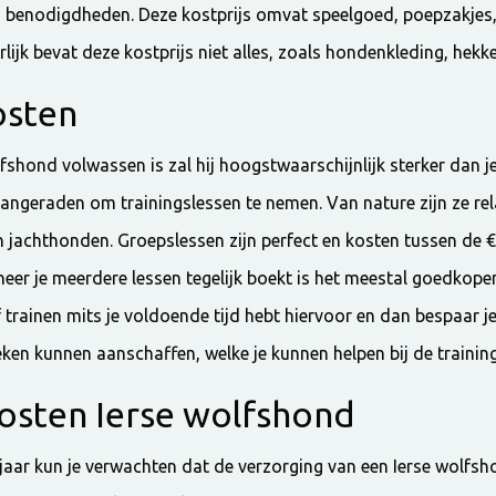
n benodigdheden. Deze kostprijs omvat speelgoed, poepzakjes
lijk bevat deze kostprijs niet alles, zoals hondenkleding, hekk
osten
shond volwassen is zal hij hoogstwaarschijnlijk sterker dan j
angeraden om trainingslessen te nemen. Van nature zijn ze re
en jachthonden. Groepslessen zijn perfect en kosten tussen de
er je meerdere lessen tegelijk boekt is het meestal goedkoper
f trainen mits je voldoende tijd hebt hiervoor en dan bespaar j
ken kunnen aanschaffen, welke je kunnen helpen bij de training
kosten Ierse wolfshond
jaar kun je verwachten dat de verzorging van een Ierse wolfsh