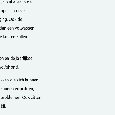
n, zal alles in de
kopen. In deze
ging. Ook de
g dan een volwassen
e kosten zullen
n en de jaarlijkse
wolfshond.
kken die zich kunnen
n kunnen voordoen,
sproblemen. Ook zitten
bij.