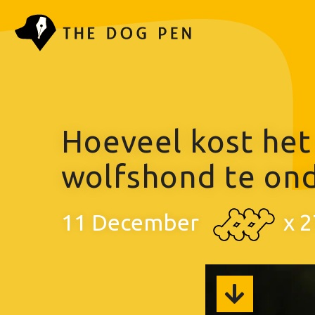
Hoeveel kost het
wolfshond te on
11 December
x
2