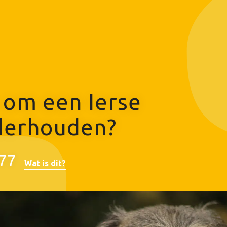
 om een Ierse
derhouden?
77
Wat is dit?