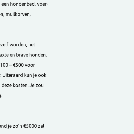
, een hondenbed, voer-
en, muilkorven,
ezelf worden, het
laxte en brave honden,
 €100 – €500 voor
. Uiteraard kun je ook
e deze kosten. Je zou
.
ond je zo’n €5000 zal