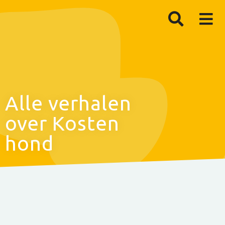
Alle verhalen
over Kosten
hond