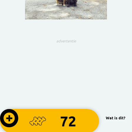
advertentie
72
Wat is dit?