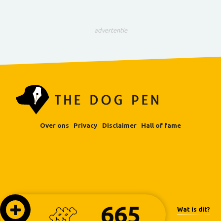
advertentie
Over ons
Privacy
Disclaimer
Hall of fame
665
Wat is dit?