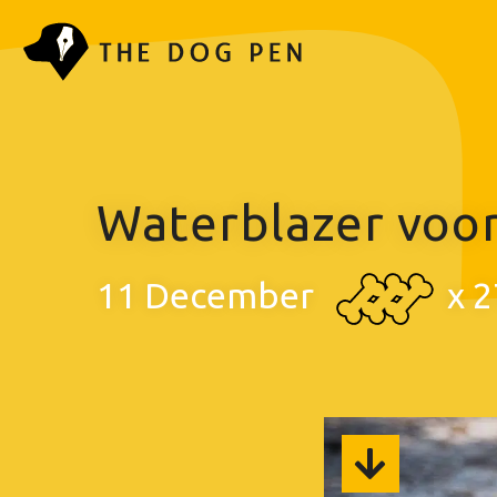
Waterblazer voo
11 December
x
2