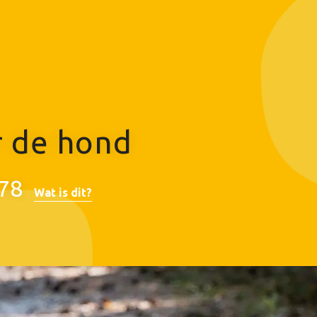
r de hond
78
Wat is dit?