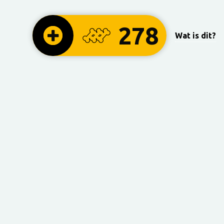
278
Wat is dit?
in ieder geval niet