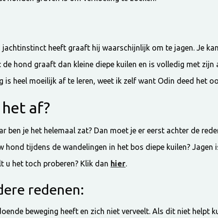
jachtinstinct heeft graaft hij waarschijnlijk om te jagen. Je k
 de hond graaft dan kleine diepe kuilen en is volledig met zijn 
ag is heel moeilijk af te leren, weet ik zelf want Odin deed het o
 het af?
r ben je het helemaal zat? Dan moet je er eerst achter de red
w hond tijdens de wandelingen in het bos diepe kuilen? Jagen is
wilt u het toch proberen? Klik dan
hier
.
dere redenen:
ende beweging heeft en zich niet verveelt. Als dit niet helpt ku