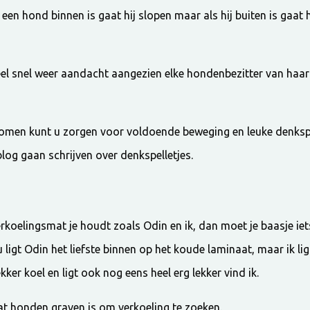
 een hond binnen is gaat hij slopen maar als hij buiten is gaat h
heel snel weer aandacht aangezien elke hondenbezitter van haar
omen kunt u zorgen voor voldoende beweging en leuke denkspel
blog gaan schrijven over denkspelletjes.
erkoelingsmat je houdt zoals Odin en ik, dan moet je baasje i
ligt Odin het liefste binnen op het koude laminaat, maar ik lig 
ekker koel en ligt ook nog eens heel erg lekker vind ik.
at honden graven is om verkoeling te zoeken.