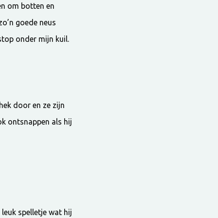
len om botten en
 zo’n goede neus
stop onder mijn kuil.
ek door en ze zijn
k ontsnappen als hij
leuk spelletje wat hij