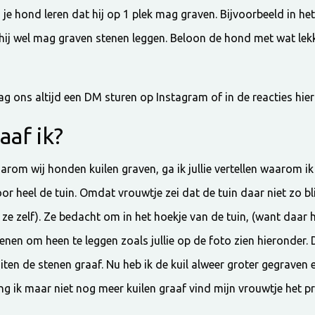
je hond leren dat hij op 1 plek mag graven. Bijvoorbeeld in het 
ij wel mag graven stenen leggen. Beloon de hond met wat lekke
g ons altijd een DM sturen op Instagram of in de reacties hier
af ik?
arom wij honden kuilen graven, ga ik jullie vertellen waarom ik 
oor heel de tuin. Omdat vrouwtje zei dat de tuin daar niet zo bl
 ze zelf). Ze bedacht om in het hoekje van de tuin, (want daar h
nen om heen te leggen zoals jullie op de foto zien hieronder. 
uiten de stenen graaf. Nu heb ik de kuil alweer groter gegraven 
ang ik maar niet nog meer kuilen graaf vind mijn vrouwtje het p