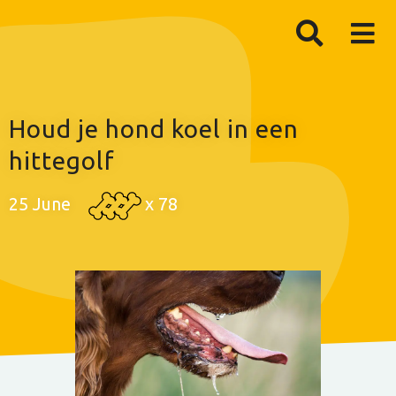
Houd je hond koel in een
hittegolf
25 June
x
78