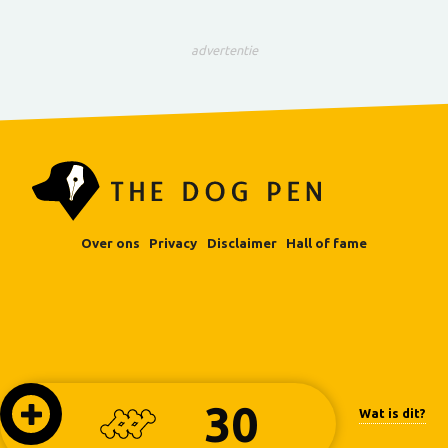
advertentie
Over ons
Privacy
Disclaimer
Hall of fame
30
Wat is dit?