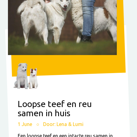
Loopse teef en reu
samen in huis
1 June
Door: Lena & Lumi
Een loopse teef en een intacte reu samen in