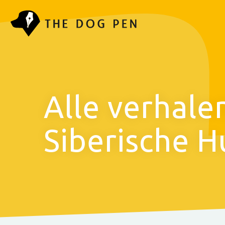
Alle verhale
Siberische H