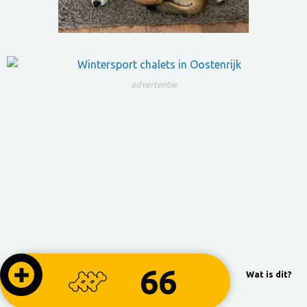
advertentie
66
Wat is dit?