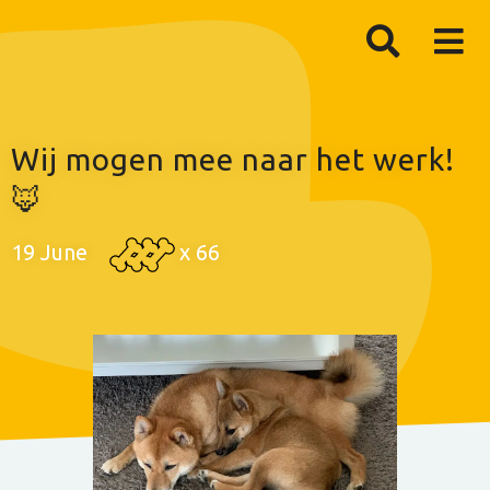
Wij mogen mee naar het werk!
🦊
19 June
x
66