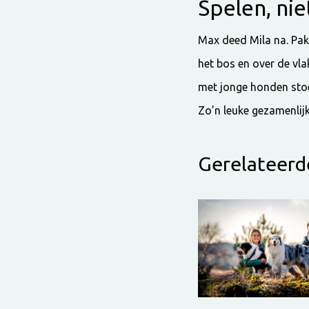
Spelen, nie
Max deed Mila na. Pak
het bos en over de vl
met jonge honden stoei
Zo’n leuke gezamenlij
Gerelateerde