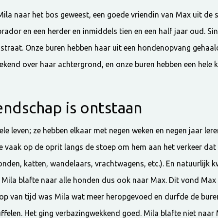
la naar het bos geweest, een goede vriendin van Max uit de st
brador en een herder en inmiddels tien en een half jaar oud. Si
e straat. Onze buren hebben haar uit een hondenopvang gehaal
bekend over haar achtergrond, en onze buren hebben een hele k
endschap is ontstaan
hele leven; ze hebben elkaar met negen weken en negen jaar le
we vaak op de oprit langs de stoep om hem aan het verkeer dat
den, katten, wandelaars, vrachtwagens, etc.). En natuurlijk 
n. Mila blafte naar alle honden dus ook naar Max. Dit vond Ma
oop van tijd was Mila wat meer heropgevoed en durfde de bure
uffelen. Het ging verbazingwekkend goed. Mila blafte niet naar 