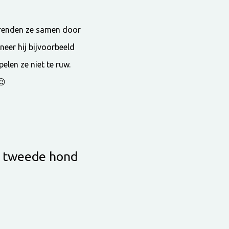
o renden ze samen door
eer hij bijvoorbeeld
elen ze niet te ruw.
😉
s tweede hond