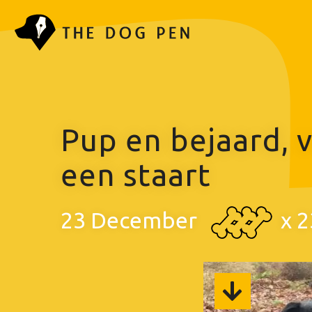
Pup en bejaard, 
een staart
23 December
x
2