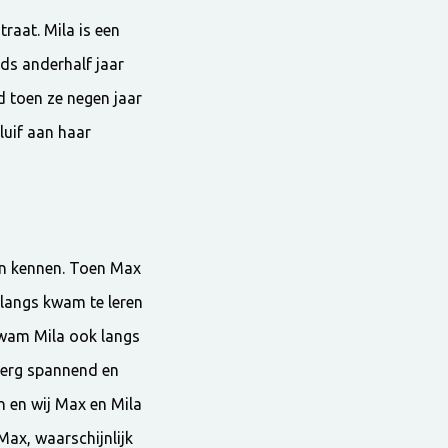
raat. Mila is een
nds anderhalf jaar
d toen ze negen jaar
luif aan haar
ren kennen. Toen Max
 langs kwam te leren
kwam Mila ook langs
x erg spannend en
n en wij Max en Mila
Max, waarschijnlijk